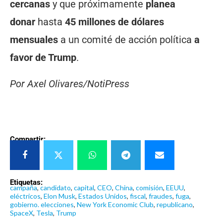
cercanas
y que próximamente
planea
donar
hasta
45 millones de dólares
mensuales
a un comité de acción política
a
favor de Trump
.
Por Axel Olivares/NotiPress
Compartir:
Etiquetas:
campaña
,
candidato
,
capital
,
CEO
,
China
,
comisión
,
EEUU
,
eléctricos
,
Elon Musk
,
Estados Unidos
,
fiscal
,
fraudes
,
fuga
,
gobierno. elecciones
,
New York Economic Club
,
republicano
,
SpaceX
,
Tesla
,
Trump