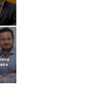
trena
veira