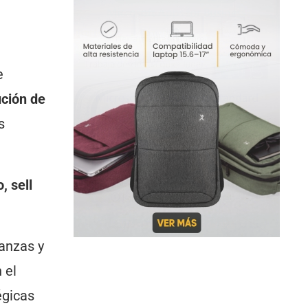
e
ución de
s
 sell
anzas y
 el
égicas