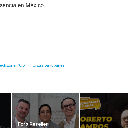
esencia en México.
echZone POS
,
TI
,
Úrzula Santibañez
Foro Reseller