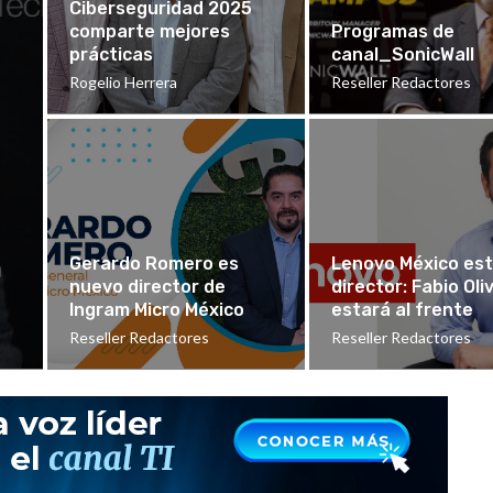
Ciberseguridad 2025
comparte mejores
Programas de
prácticas
canal_SonicWall
Rogelio Herrera
Reseller Redactores
a
Gerardo Romero es
Lenovo México es
nuevo director de
director: Fabio Oli
Ingram Micro México
estará al frente
Reseller Redactores
Reseller Redactores