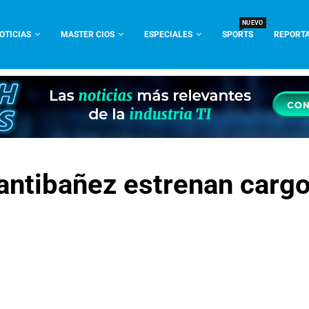
NUEVO
OTICIAS
MASTER CIOS
ESPECIALES
SPORTS
REPORTA
Santibañez estrenan carg