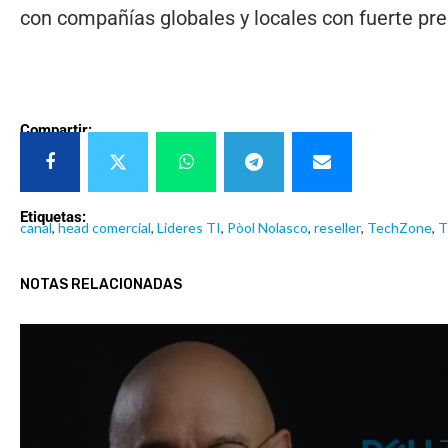
con compañías globales y locales con fuerte pr
Compartir:
Etiquetas:
canal
,
head comercial
,
Lideres TI
,
Pòol Nolasco
,
reseller
,
TechZone
,
T
NOTAS RELACIONADAS