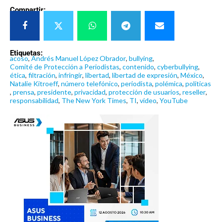
Compartir:
Etiquetas:
acoso
,
Andrés Manuel López Obrador
,
bullying
,
Comité de Protección a Periodistas
,
contenido
,
cyberbullying
,
ética
,
filtración
,
infringir
,
libertad
,
libertad de expresión
,
México
,
Natalie Kitroeff
,
número telefónico
,
periodista
,
polémica
,
políticas
,
prensa
,
presidente
,
privacidad
,
protección de usuarios
,
reseller
,
responsabilidad
,
The New York Times
,
TI
,
video
,
YouTube