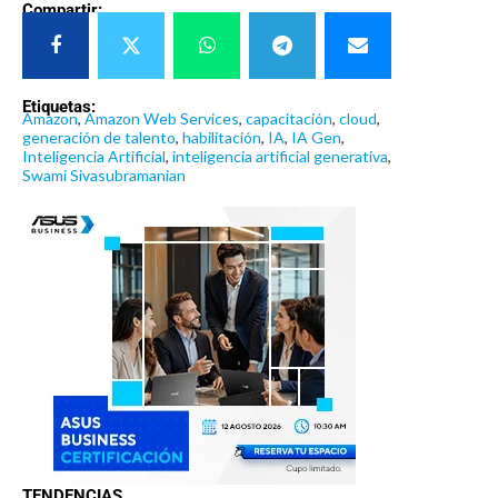
Compartir:
Etiquetas:
Amazon
,
Amazon Web Services
,
capacitación
,
cloud
,
generación de talento
,
habilitación
,
IA
,
IA Gen
,
Inteligencia Artificial
,
inteligencia artificial generativa
,
Swami Sivasubramanian
TENDENCIAS