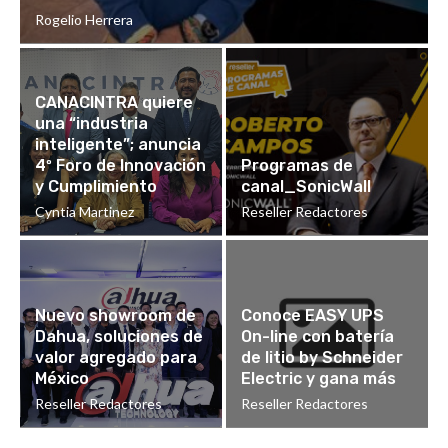
Rogelio Herrera
CANACINTRA quiere
una “industria
inteligente”; anuncia
4º Foro de Innovación
Programas de
y Cumplimiento
canal_SonicWall
Cyntia Martinez
Reseller Redactores
Nuevo showroom de
Conoce EASY UPS
Dahua, soluciones de
On-line con batería
valor agregado para
de litio by Schneider
México
Electric y gana más
Reseller Redactores
Reseller Redactores