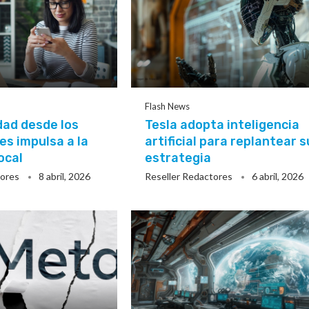
Flash News
dad desde los
Tesla adopta inteligencia
s impulsa a la
artificial para replantear s
ocal
estrategia
tores
8 abril, 2026
Reseller Redactores
6 abril, 2026