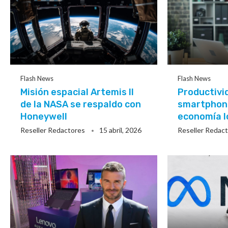
Flash News
Flash News
Misión espacial Artemis II
Productivi
de la NASA se respaldo con
smartphone
Honeywell
economía l
Reseller Redactores
15 abril, 2026
Reseller Redac