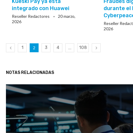
Kueski Pay ya está
Fraudes di
integrado con Huawei
durante el
Cyberpeac
Reseller Redactores
20 marzo,
2026
Reseller Redac
2026
1
2
3
4
…
108
NOTAS RELACIONADAS