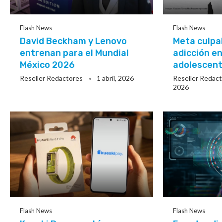
Flash News
Flash News
David Beckham y Lenovo
Meta culpa
entrenan para el Mundial
adicción e
México 2026
adolescen
Reseller Redactores
1 abril, 2026
Reseller Redac
2026
Flash News
Flash News