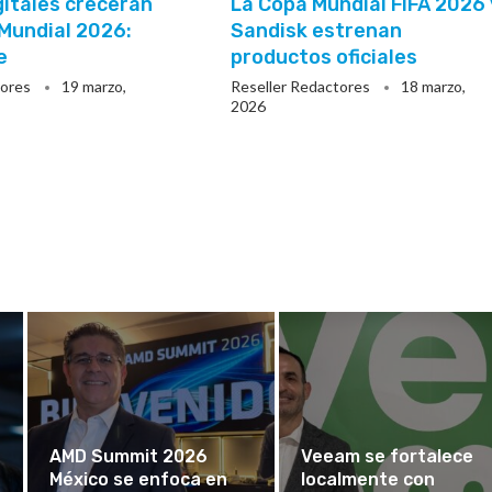
gitales crecerán
La Copa Mundial FIFA 2026 
 Mundial 2026:
Sandisk estrenan
e
productos oficiales
tores
19 marzo,
Reseller Redactores
18 marzo,
2026
AMD Summit 2026
Veeam se fortalece
México se enfoca en
localmente con