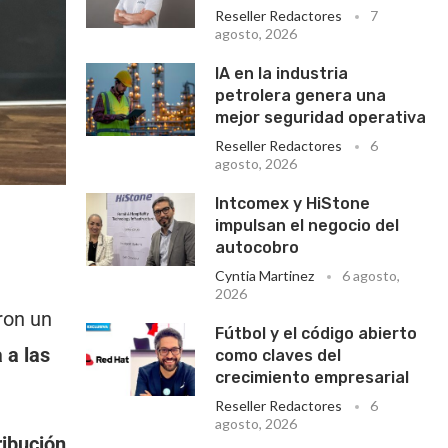
Reseller Redactores
7
agosto, 2026
IA en la industria
petrolera genera una
mejor seguridad operativa
Reseller Redactores
6
agosto, 2026
Intcomex y HiStone
impulsan el negocio del
autocobro
Cyntia Martinez
6 agosto,
2026
ron un
Fútbol y el código abierto
 a las
como claves del
crecimiento empresarial
Reseller Redactores
6
agosto, 2026
ribución