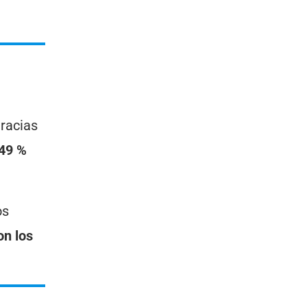
gracias
 49 %
os
on los