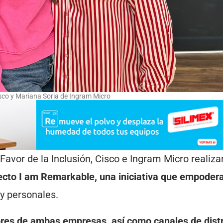
sco y Mariana Soria de Ingram Micro
avor de la Inclusión, Cisco e Ingram Micro realiza
ecto I am Remarkable, una iniciativa que empodera
 y personales.
res de ambas empresas, así como canales de dist