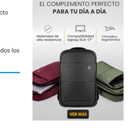
cto
odos los