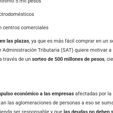
mínimo 5 mil pesos
ectrodomésticos
n centros comerciales
en las plazas
, ya que es más fácil comprar en un s
e Administración Tributaria (SAT) quiere motivar a 
a través de un
sorteo de 500 millones de pesos
, c
mpulso económico a las empresas
afectadas por la
itan las aglomeraciones de personas a eso se sum
ienda ser responsable y que
las deudas no deben 