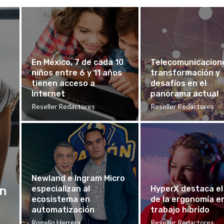
En México, 7 de cada 10
Telecomunicacion
niños entre 6 y 11 años
transformación y
tienen acceso a
desafíos en el
Internet
panorama actual
Reseller Redactores
Reseller Redactores
Newland e Ingram Micro
an
especializan al
HyperX destaca el
ecosistema en
de la ergonomía e
automatización
trabajo híbrido
Rogelio Herrera
Reseller Redactores