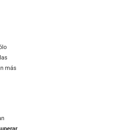
ólo
las
ien más
an
superar