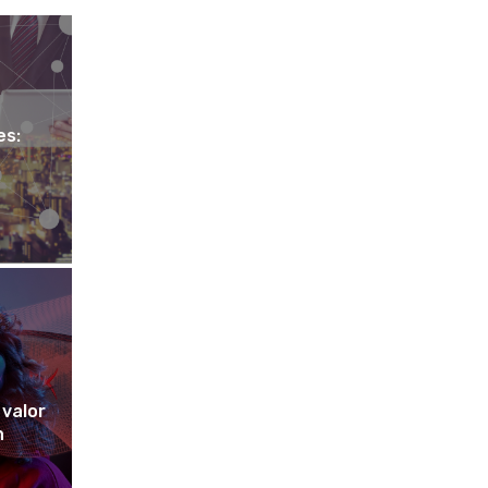
es:
 valor
n