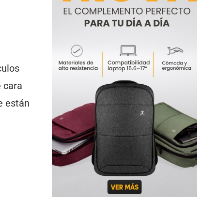
culos
e cara
e están