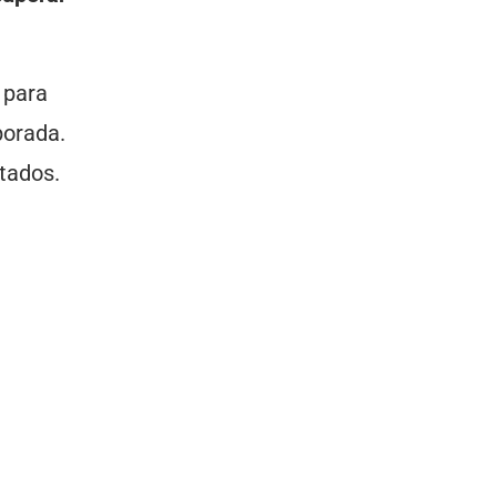
 para
porada.
etados.