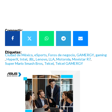
Compartir:
Etiquetas:
Ciudad de México
,
eSports
,
Foros de negocio
,
GAMERGY
,
gaming
,
HyperX
,
Intel
,
JBL
,
Lenovo
,
LLA
,
Motorola
,
Movistar R7
,
Super Mario Smash Bros
,
Telcel
,
Telcel GAMERGY