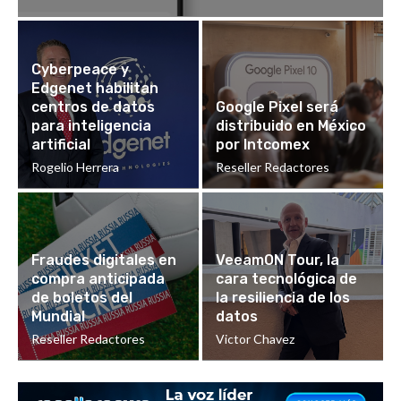
Cyberpeace y
Edgenet habilitan
centros de datos
Google Pixel será
para inteligencia
distribuido en México
artificial
por Intcomex
Rogelio Herrera
Reseller Redactores
Fraudes digitales en
VeeamON Tour, la
compra anticipada
cara tecnológica de
de boletos del
la resiliencia de los
Mundial
datos
Reseller Redactores
Victor Chavez