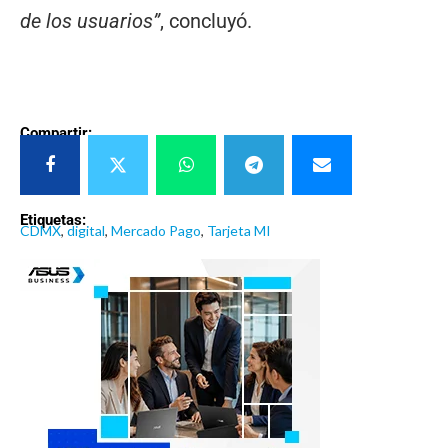
de los usuarios”
, concluyó.
Compartir:
Etiquetas:
CDMX
,
digital
,
Mercado Pago
,
Tarjeta MI