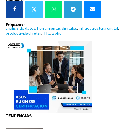
Compartir:
Etiquetas:
análisis de datos
,
herramientas digitales
,
infraestructura digital
,
productividad
,
retail
,
TIC
,
Zoho
TENDENCIAS