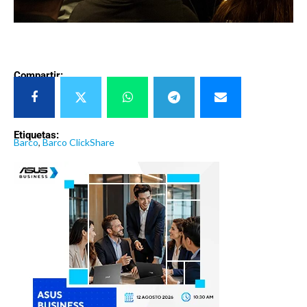
Compartir:
Etiquetas:
Barco
,
Barco ClickShare