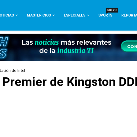
NUEVO
OTICIAS
MASTER CIOS
ESPECIALES
SPORTS
REPORTA
ación de Intel
remier de Kingston DDR