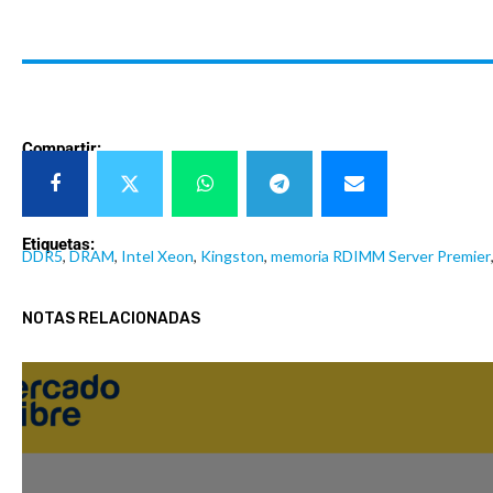
Compartir:
Etiquetas:
DDR5
,
DRAM
,
Intel Xeon
,
Kingston
,
memoria RDIMM Server Premier
NOTAS RELACIONADAS