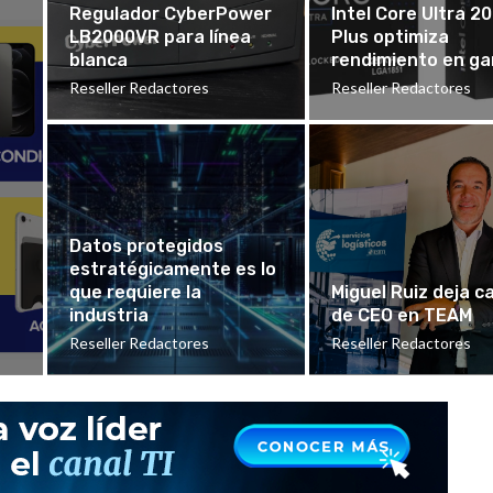
Regulador CyberPower
Intel Core Ultra 2
LB2000VR para línea
Plus optimiza
blanca
rendimiento en g
Reseller Redactores
Reseller Redactores
Datos protegidos
estratégicamente es lo
que requiere la
Miguel Ruiz deja c
industria
de CEO en TEAM
Reseller Redactores
Reseller Redactores