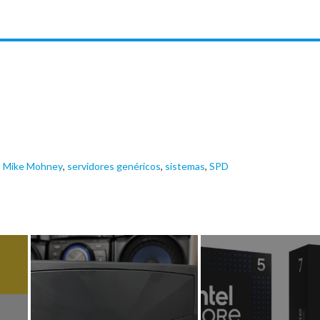
,
Mike Mohney
,
servidores genéricos
,
sistemas
,
SPD