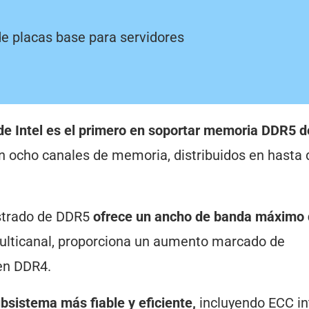
 de placas base para servidores
de Intel es el primero en soportar memoria DDR5 d
n ocho canales de memoria, distribuidos en hasta 
strado de DDR5
ofrece un ancho de banda máximo 
 multicanal, proporciona un aumento marcado de
en DDR4.
bsistema más fiable y eficiente,
incluyendo ECC in