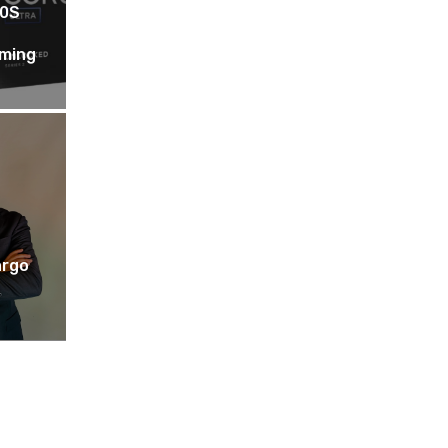
00S
aming
argo