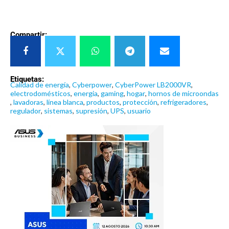
Compartir:
Etiquetas:
Calidad de energía
,
Cyberpower
,
CyberPower LB2000VR
,
electrodomésticos
,
energia
,
gaming
,
hogar
,
hornos de microondas
,
lavadoras
,
línea blanca
,
productos
,
protección
,
refrigeradores
,
regulador
,
sistemas
,
supresión
,
UPS
,
usuario