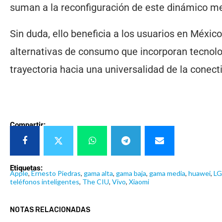
suman a la reconfiguración de este dinámico m
Sin duda, ello beneficia a los usuarios en México
alternativas de consumo que incorporan tecnolog
trayectoria hacia una universalidad de la conect
Compartir:
Etiquetas:
Apple
,
Ernesto Piedras
,
gama alta
,
gama baja
,
gama media
,
huawei
,
LG
teléfonos inteligentes
,
The CIU
,
Vivo
,
Xiaomi
NOTAS RELACIONADAS