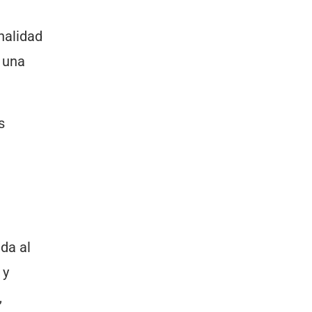
nalidad
 una
s
da al
 y
,