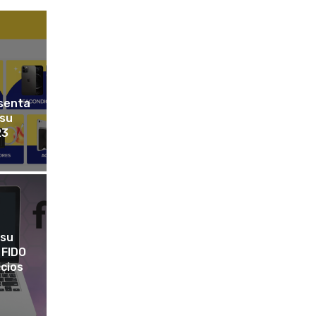
senta
 su
23
 su
 FIDO
icios