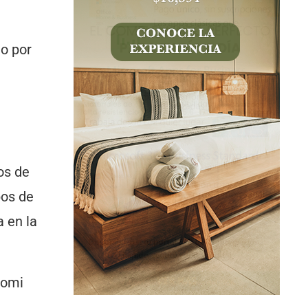
do por
os de
pos de
 en la
aomi