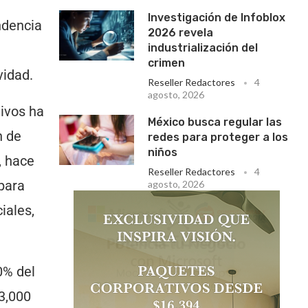
Investigación de Infoblox
ndencia
2026 revela
industrialización del
crimen
vidad.
Reseller Redactores
4
agosto, 2026
tivos ha
México busca regular las
n de
redes para proteger a los
niños
, hace
Reseller Redactores
4
para
agosto, 2026
iales,
0% del
3,000