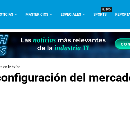
NUEVO
OTICIAS
MASTER CIOS
ESPECIALES
SPORTS
REPORTA
es en México
econfiguración del merca