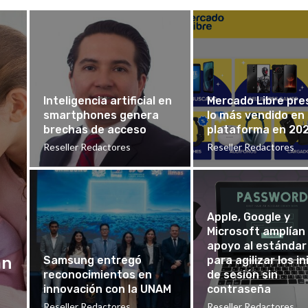
Inteligencia artificial en
Mercado Libre pre
smartphones genera
lo más vendido en
brechas de acceso
plataforma en 20
Reseller Redactores
Reseller Redactores
Apple, Google y
Microsoft amplían
apoyo al estándar
an
Samsung entregó
para agilizar los in
reconocimientos en
de sesión sin
innovación con la UNAM
contraseña
Reseller Redactores
Reseller Redactores