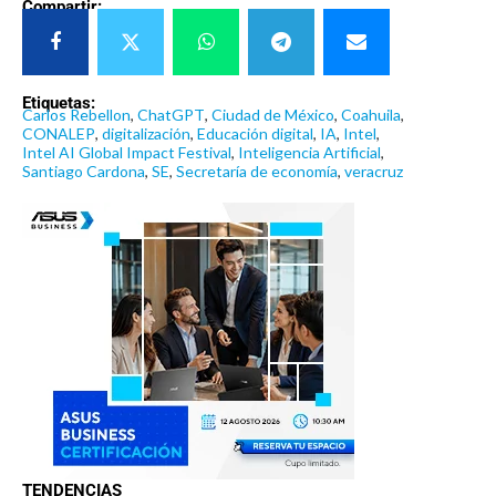
Compartir:
Etiquetas:
Carlos Rebellon
,
ChatGPT
,
Ciudad de México
,
Coahuila
,
CONALEP
,
digitalización
,
Educación digital
,
IA
,
Intel
,
Intel AI Global Impact Festival
,
Inteligencia Artificial
,
Santiago Cardona
,
SE
,
Secretaría de economía
,
veracruz
TENDENCIAS