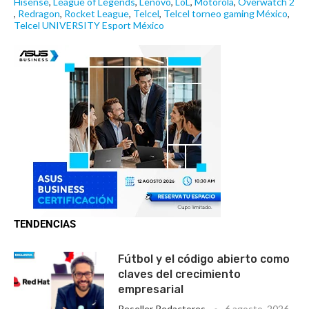
Hisense
,
League of Legends
,
Lenovo
,
LoL
,
Motorola
,
Overwatch 2
,
Redragon
,
Rocket League
,
Telcel
,
Telcel torneo gaming México
,
Telcel UNIVERSITY Esport México
TENDENCIAS
Fútbol y el código abierto como
claves del crecimiento
empresarial
Reseller Redactores
6 agosto, 2026