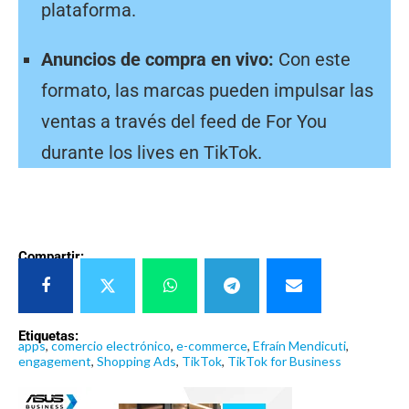
plataforma.
Anuncios de compra en vivo:
Con este
formato, las marcas pueden impulsar las
ventas a través del feed de For You
durante los lives en TikTok.
Compartir:
Etiquetas:
apps
,
comercio electrónico
,
e-commerce
,
Efraín Mendicuti
,
engagement
,
Shopping Ads
,
TikTok
,
TikTok for Business