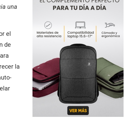
cia una
or el
an de
para
recer la
auto-
elar