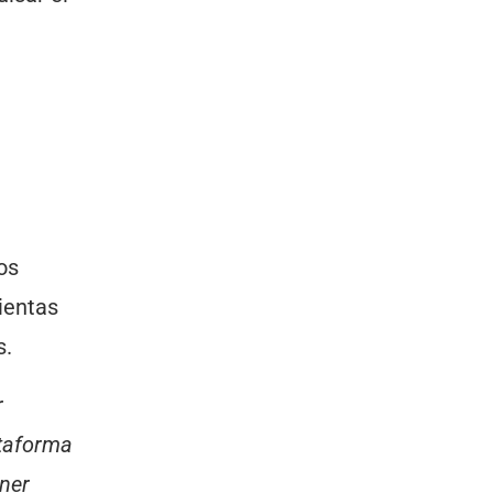
os
ientas
s.
r
ataforma
ner