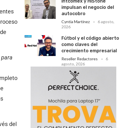
Intcomex y HiStone
impulsan el negocio del
ientes
autocobro
proceso
Cyntia Martinez
6 agosto,
2026
 de
Fútbol y el código abierto
como claves del
crecimiento empresarial
 para
Reseller Redactores
6
agosto, 2026
ompleto
de
es
vés del