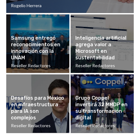
Rogelio Herrera
Samsung entregó
Inteligencia artificial
reconocimientos en
agrega valor a
innovación con la
Microsoft en
UNAM
sustentabilidad
Reseller Redactores
Reseller Redactores
Desafíos para México
Grupo Coppel
en infraestructura
invertirá 32 MMDP en
para IA son
su transformación
complejos
digital
Reseller Redactores
Reseller Redactores