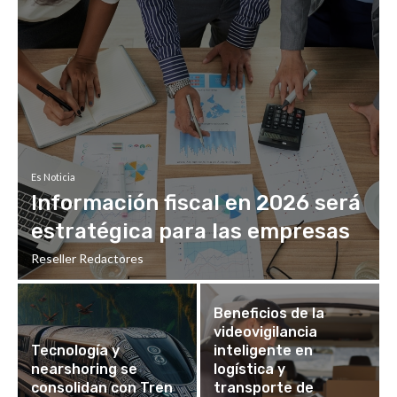
Es Noticia
Información fiscal en 2026 será
estratégica para las empresas
Reseller Redactores
Beneficios de la
videovigilancia
Tecnología y
inteligente en
nearshoring se
logística y
consolidan con Tren
transporte de