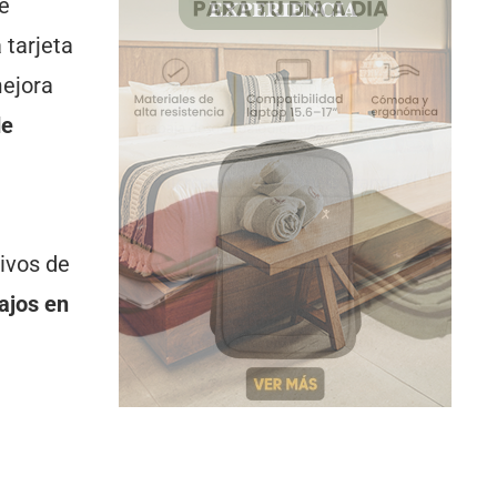
ue
 tarjeta
mejora
de
tivos de
ajos en