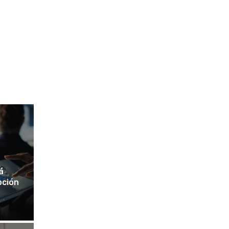
á
pción