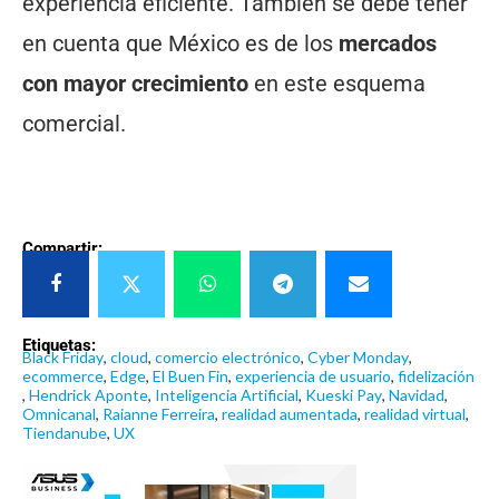
experiencia eficiente. También se debe tener
en cuenta que México es de los
mercados
con mayor crecimiento
en este esquema
comercial.
Compartir:
Etiquetas:
Black Friday
,
cloud
,
comercio electrónico
,
Cyber Monday
,
ecommerce
,
Edge
,
El Buen Fin
,
experiencia de usuario
,
fidelización
,
Hendrick Aponte
,
Inteligencia Artificial
,
Kueski Pay
,
Navidad
,
Omnicanal
,
Raianne Ferreira
,
realidad aumentada
,
realidad virtual
,
Tiendanube
,
UX