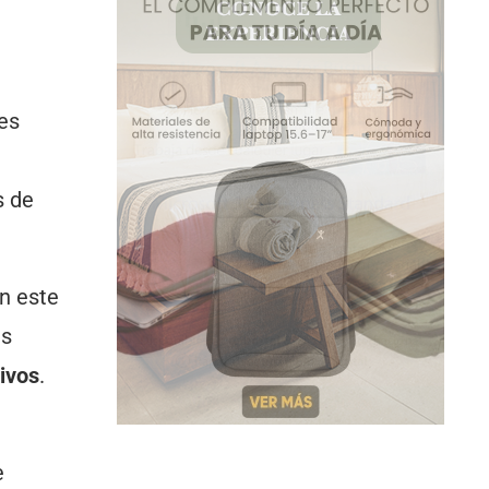
tes
s de
en este
es
ivos
.
e