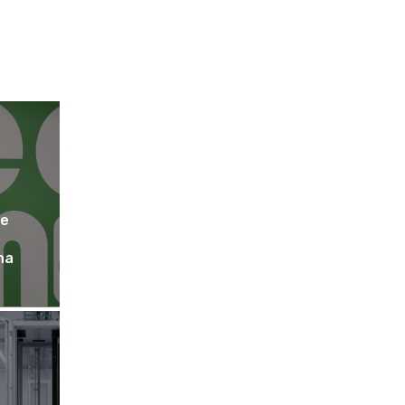
ce
na