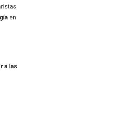
ristas
gía
en
r a las