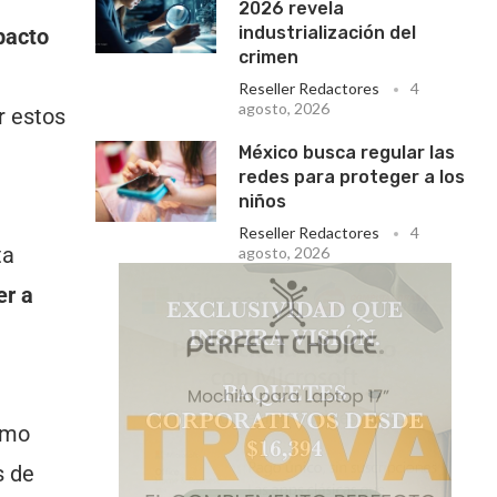
2026 revela
industrialización del
pacto
crimen
Reseller Redactores
4
agosto, 2026
r estos
México busca regular las
redes para proteger a los
niños
Reseller Redactores
4
ta
agosto, 2026
er a
omo
s de