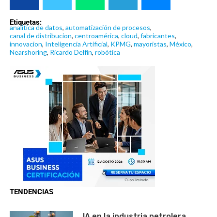
Etiquetas:
analitica de datos
,
automatización de procesos
,
canal de distribucion
,
centroamérica
,
cloud
,
fabricantes
,
innovacion
,
Inteligencia Artificial
,
KPMG
,
mayoristas
,
México
,
Nearshoring
,
Ricardo Delfín
,
robótica
TENDENCIAS
IA en la industria petrolera