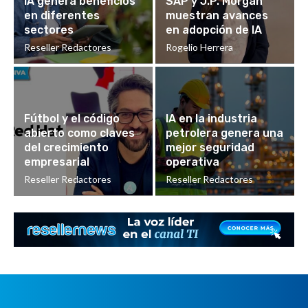
IA genera beneficios
SAP y J.P. Morgan
en diferentes
muestran avances
sectores
en adopción de IA
Reseller Redactores
Rogelio Herrera
Fútbol y el código
IA en la industria
abierto como claves
petrolera genera una
del crecimiento
mejor seguridad
empresarial
operativa
Reseller Redactores
Reseller Redactores