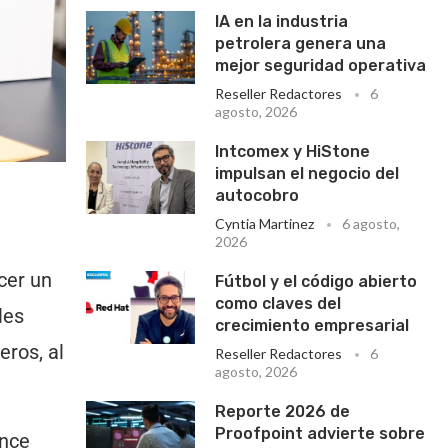
IA en la industria
petrolera genera una
mejor seguridad operativa
Reseller Redactores
6
agosto, 2026
Intcomex y HiStone
impulsan el negocio del
autocobro
Cyntia Martinez
6 agosto,
2026
cer un
Fútbol y el código abierto
como claves del
les
crecimiento empresarial
eros, al
Reseller Redactores
6
agosto, 2026
Reporte 2026 de
Proofpoint advierte sobre
ance