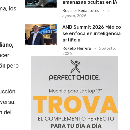
amenazas ocultas en IA
ma, los
Reseller Redactores
5
agosto, 2026
n
AMD Summit 2026 México
se enfoca en inteligencia
artificial
liano,
Rogelio Herrera
5 agosto,
2026
acer
ión
pero
ucción
eversa.
n del