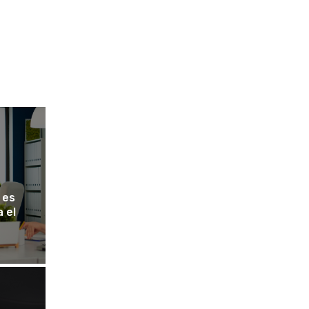
 es
 el