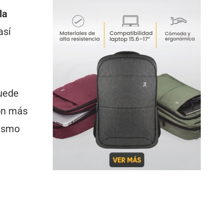
la
así
puede
ión más
mismo